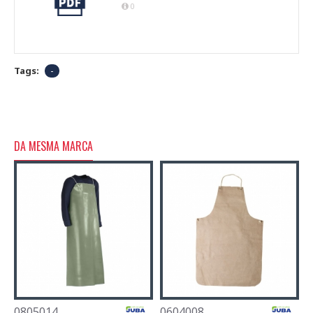
0
Tags:
-
DA MESMA MARCA
0805014
0604008
0