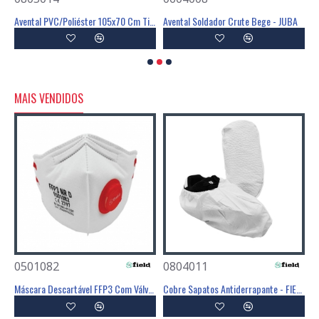
Avental PVC/Poliéster 105x70 Cm Tipo PB(6) - JUBA
Avental PVC/Poliéster 105x70 Cm Tipo PB(6) - JUBA
Avental Soldador Crute Bege - JUBA
MAIS VENDIDOS
0501082
0804011
0
Poliéster Revestimento Látex Preto - GLOVA
Máscara Descartável FFP3 Com Válvula - FIELD
Cobre Sapatos Antiderrapante - FIELD
C