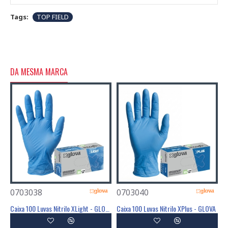
Tags:
TOP FIELD
DA MESMA MARCA
0703038
0703040
0
Diamond - GLOVA
Caixa 100 Luvas Nitrilo XLight - GLOVA
Caixa 100 Luvas Nitrilo XPlus - GLOVA