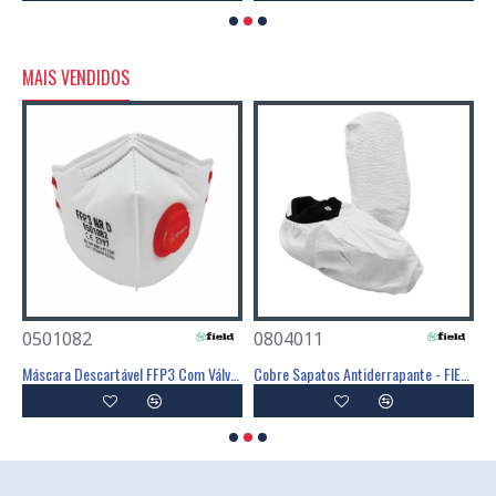
MAIS VENDIDOS
0501082
0804011
0
Poliéster Revestimento Látex Preto - GLOVA
Máscara Descartável FFP3 Com Válvula - FIELD
Cobre Sapatos Antiderrapante - FIELD
C