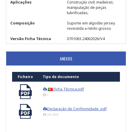
Aplicações
Construção civil; madeiras;
manipulação de peças
lubrificadas;
Composição
Suporte em algodão jersey
revestida a nitrilo grosso
Versão Ficha Técnica
0701063.24062026/V4
ANEXOS
Ficheiro
Tipo de documento
Ficha Técnica.pdf
0
Declaração de Conformidade .pdf
590.8KB