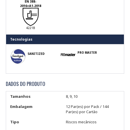
EN 388-
2016+A1-2018
4221B
Tecnologias
PRO MASTER
SANITIZED
DADOS DO PRODUTO
Tamanhos
8, 9, 10
Embalagem
12 Par(es) por Pack / 144
Par(es) por Cartão
Tipo
Riscos mecânicos