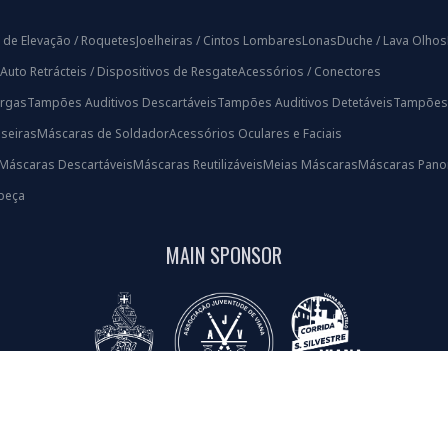
 de Elevação / Roquetes
Joelheiras / Cintos Lombares
Lonas
Duche / Lava Olhos
Auto Retrácteis / Dispositivos de Resgate
Acessórios / Conectores
rgas
Tampões Auditivos Descartáveis
Tampões Auditivos Detetáveis
Tampões A
iseiras
Máscaras de Soldador
Acessórios Oculares e Faciais
Máscaras Descartáveis
Máscaras Reutilizáveis
Meias Máscaras
Máscaras Pano
beça
MAIN SPONSOR