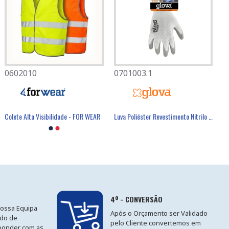
0602010
0701003.1
Colete Alta Visibilidade - FOR WEAR
Luva Poliéster Revestimento Nitrilo Cinzento - GLOVA
4º - CONVERSÃO
nossa Equipa
Após o Orçamento ser Validado
ido de
pelo Cliente convertemos em
ponder com as