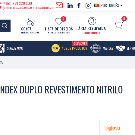
(+351) 258 320 300
PORTUGUÊS
(CUSTO DE CHAMADA PARA REDE FIXA NACIONAL)
0
0
ÁREA RESERVADA
CONTA
LISTA DE DESEJOS
BREVEMENTE
ENTRAR/ REGISTAR
A TUA LISTA DE DESEJOS
DESTAQUES
MENU ITEM
SINALIZAÇÃO
NOVOS PRODUTOS
MARCAS
SERVI
VA
NDEX DUPLO REVESTIMENTO NITRILO