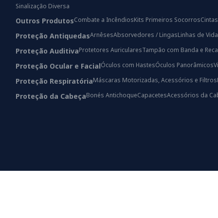
Sinalização Diversa
Combate a Incêndios
Kits Primeiros Socorros
Cintas
Outros Produtos
Arnêses
Absorvedores / Lingas
Linhas de Vida
Proteção Antiquedas
Protetores Auriculares
Tampão com Banda e Reca
Proteção Auditiva
Óculos com Hastes
Óculos Panorâmicos
V
Proteção Ocular e Facial
Máscaras Motorizadas, Acessórios e Filtros
Proteção Respiratória
Bonés Antichoque
Capacetes
Acessórios da Ca
Proteção da Cabeça
© 2024 All rights Reserved.