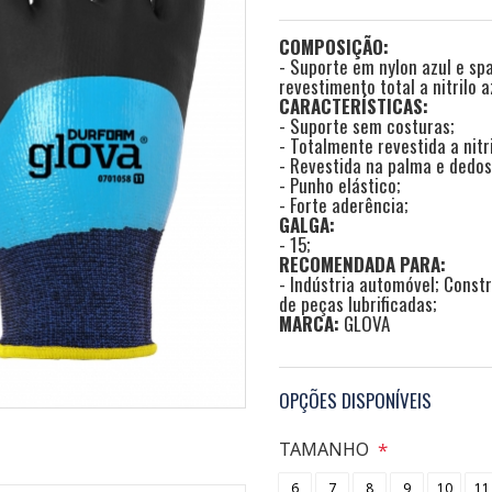
COMPOSIÇÃO:
- Suporte em nylon azul e spa
revestimento total a nitrilo a
CARACTERÍSTICAS:
- Suporte sem costuras;
- Totalmente revestida a nitri
- Revestida na palma e dedos
- Punho elástico;
- Forte aderência;
GALGA:
- 15;
RECOMENDADA PARA:
- Indústria automóvel; Constr
de peças lubrificadas;
MARCA:
GLOVA
OPÇÕES DISPONÍVEIS
TAMANHO
6
7
8
9
10
11