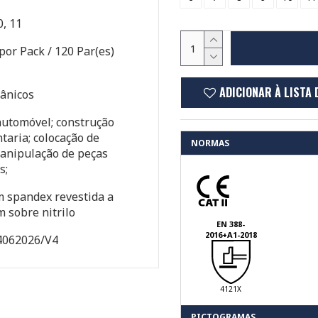
0, 11
por Pack / 120 Par(es)
ADICIONAR À LISTA 
ânicos
automóvel; construção
intaria; colocação de
NORMAS
 manipulação de peças
s;
 spandex revestida a
m sobre nitrilo
EN 388-
2016+A1-2018
4062026/V4
4121X
PICTOGRAMAS