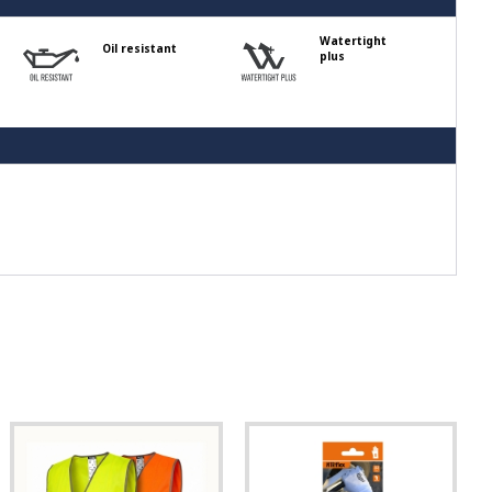
Watertight
Oil resistant
plus