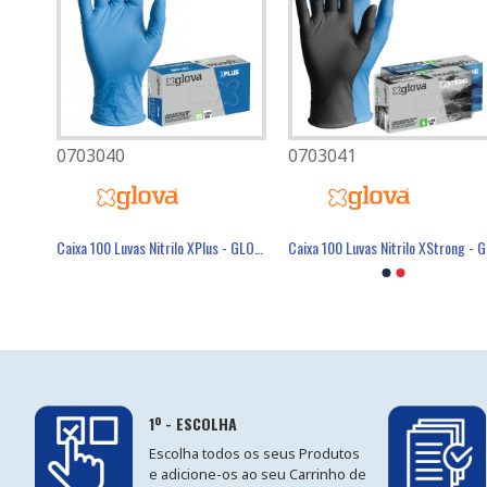
0703040
0501080
0703041
0701007
Caixa 100 Luvas Nitrilo XLight - GLOVA
Caixa 100 Luvas Nitrilo XPlus - GLOVA
Máscara Descartável FFP2 Com Válvula - FIELD
Luva Poli
Cai
1º - ESCOLHA
Escolha todos os seus Produtos
e adicione-os ao seu Carrinho de