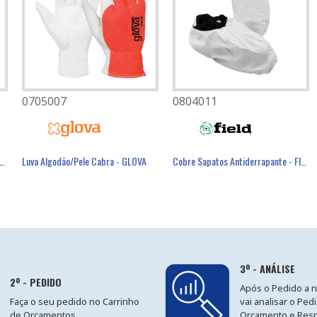
0705007
0501082
0804011
éster Revestimento Látex Preto - GLOVA
xa 100 Luvas Nitrilo XStrong - GLOVA
Luva Algodão/Pele Cabra - GLOVA
Máscara Descartável FFP3 Com Válvula - FIELD
Cobre Sapatos Antiderrapante - FIELD
3º - ANÁLISE
2º - PEDIDO
Após o Pedido a 
Faça o seu pedido no Carrinho
vai analisar o Ped
de Orçamentos.
Orçamento e Res