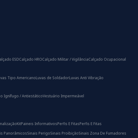
alçado ESD
Calçado HRO
Calçado Militar / Vigilância
Calçado Ocupacional
uvas Tipo Americano
Luvas de Soldador
Luvas Anti Vibração
o Ignífugo / Antiestático
Vestuário Impermeável
nalização
Kit
Paineis Informativos
Perfis E Fitas
Perfis E Fitas
ais Panorâmicos
Sinais Perigo
Sinais Proibição
Sinais Zona De Fumadores