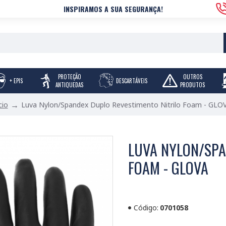
INSPIRAMOS A SUA SEGURANÇA!
PROTEÇÃO
OUTROS
+ EPIS
DESCARTÁVEIS
ANTIQUEDAS
PRODUTOS
Luva Nylon/Spandex Duplo Revestimento Nitrilo Foam - GLO
cio
LUVA NYLON/SPA
FOAM - GLOVA
Código:
0701058