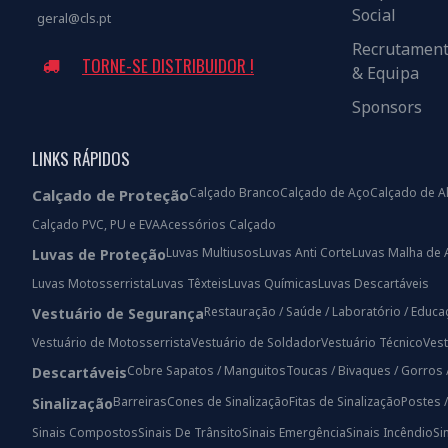
Social
geral@cls.pt
Recrutamen
TORNE-SE DISTRIBUIDOR !
& Equipa
Sponsors
LINKS RÁPIDOS
Calçado Branco
Calçado de Aço
Calçado de A
Calçado de Proteção
Calçado PVC, PU e EVA
Acessórios Calçado
Luvas Multiusos
Luvas Anti Corte
Luvas Malha de 
Luvas de Proteção
Luvas Motosserrista
Luvas Têxteis
Luvas Químicas
Luvas Descartáveis
Restauração / Saúde / Laboratório / Educ
Vestuário de Segurança
Vestuário de Motosserrista
Vestuário de Soldador
Vestuário Técnico
Vest
Cobre Sapatos / Manguitos
Toucas / Bivaques / Gorros 
Descartáveis
Barreiras
Cones de Sinalização
Fitas de Sinalização
Postes 
Sinalização
Sinais Compostos
Sinais De Trânsito
Sinais Emergência
Sinais Incêndio
Si