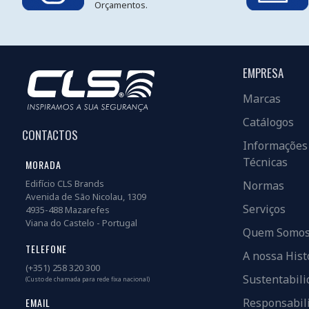
Orçamentos.
EMPRESA
Marcas
Catálogos
CONTACTOS
Informações
Técnicas
MORADA
Edifício CLS Brands
Normas
Avenida de São Nicolau, 1309
Serviços
4935-488 Mazarefes
Viana do Castelo - Portugal
Quem Somo
TELEFONE
A nossa Hist
(+351) 258 320 300
Sustentabili
(Custo de chamada para rede fixa nacional)
EMAIL
Responsabil