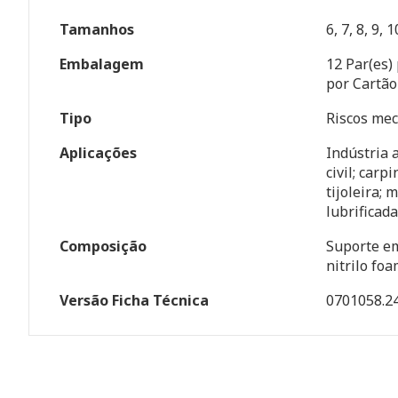
Tamanhos
6, 7, 8, 9, 1
Embalagem
12 Par(es) 
por Cartão
Tipo
Riscos mec
Aplicações
Indústria 
civil; carp
tijoleira;
lubrificada
Composição
Suporte em
nitrilo foa
Versão Ficha Técnica
0701058.2