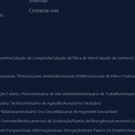
Sitemap
Contacte-nos
to
lumínio
Calçado de Compósito
Calçado de Fibra de Vidro
Calçado de Senhora
C
Aço
Luvas Térmicas
Luvas Antiestáticas
Luvas Dielétricas
Luvas de Pele e Crute
L
ação
T-shirts / Pólos
Vestuário de Alta Visibilidade
Vestuário de Trabalho
Vestuári
uário Térmico
Vestuário de Agasalho
Acessórios Vestuário
/ Balaclavas
Vestuário Uso Único
Máscaras de Higiene
Kit Descartável
/ Correntes
Redes
Lanternas de Sinalização
Plantas de Emergência
Acessórios Si
nais Parques
Sinais Informação
Sinais Obrigação
Sinais Paineis De Estaleiro
Sin