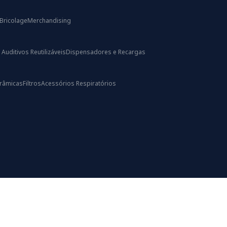
Bricolage
Merchandising
uditivos Reutilizáveis
Dispensadores e Recargas
râmicas
Filtros
Acessórios Respiratórios