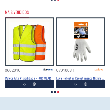
MAIS VENDIDOS
0602010
0701003.1
atos Antiderrapante - FIELD
Colete Alta Visibilidade - FOR WEAR
Luva Poliéster Revestimento Nitrilo Cinzento - GLOVA