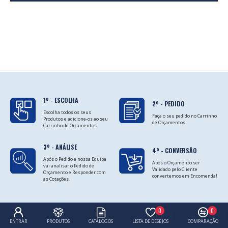
1º - ESCOLHA
2º - PEDIDO
Escolha todos os seus
Faça o seu pedido no Carrinho
Produtos e adicione-os ao seu
de Orçamentos.
Carrinho de Orçamentos.
3º - ANÁLISE
4º - CONVERSÃO
Após o Pedido a nossa Equipa
Após o Orçamento ser
vai analisar o Pedido de
Validado pelo Cliente
Orçamento e Responder com
convertemos em Encomenda!
as Cotações.
0
0
ENTRAR
PRODUTOS
CATÁLOGOS
LISTA DE DESEJOS
COMPARAÇÃO